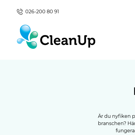
026-200 80 91
Är du nyfiken p
branschen? Här 
fungera