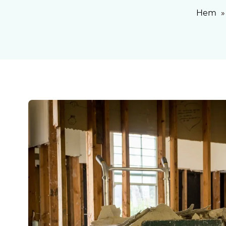
Hem
»