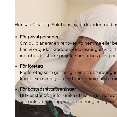
Hur kan CleanUp Solutions hjälpa kunder med ri
För privatpersoner
Om du planerar en renovering hemma eller be
kan vi erbjuda skräddarsydda lösningar. Vi tar
inomhus till större projekt som uthus eller gar
För företag
För företag som genomgår omstruktureringar, r
komplexa rivningsprojekt med minimal störni
För bostadsrättsföreningar
BRF:er står ofta inför unika utmaningar när det
som inkluderar noggrann planering och genom
boende.