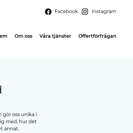
Facebook
Instagram
em
Om oss
Våra tjänster
Offertförfrågan
d
 gör oss unika i
dig med, hur det
t annat.