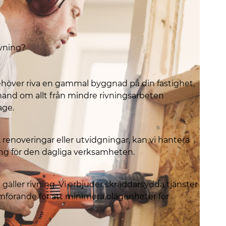
vning?
höver riva en gammal byggnad på din fastighet,
 hand om allt från mindre rivningsarbeten
age.
enoveringar eller utvidgningar, kan vi hantera
ng för den dagliga verksamheten.
 gäller rivning. Vi erbjuder skräddarsydda tjänster
förande för att minimera olägenheter för