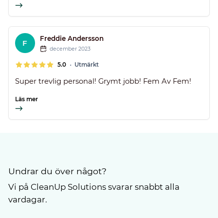
Freddie Andersson
F
december 2023
•
5.0
Utmärkt
Super trevlig personal! Grymt jobb! Fem Av Fem!
Läs mer
Undrar du över något?
Vi på CleanUp Solutions svarar snabbt alla
vardagar.