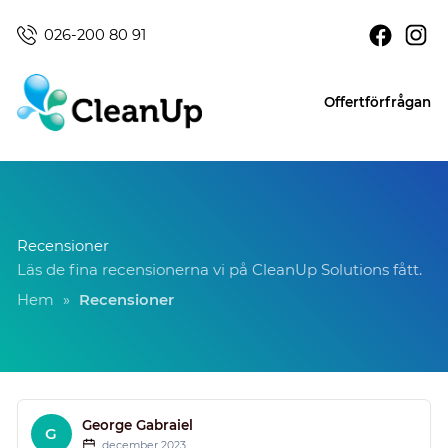
026-200 80 91
Offertförfrågan
Recensioner
Läs de fina recensionerna vi på CleanUp Solutions fått.
Hem
»
Recensioner
George Gabraiel
G
december 2023