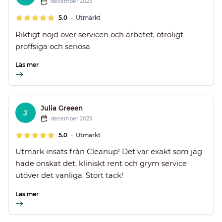
december 2023
•
5.0
Utmärkt
Riktigt nöjd över servicen och arbetet, otroligt
proffsiga och seriösa
Läs mer
Julia Greeen
J
december 2023
•
5.0
Utmärkt
Utmärk insats från Cleanup! Det var exakt som jag
hade önskat det, kliniskt rent och grym service
utöver det vanliga. Stort tack!
Läs mer