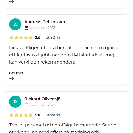
Andreas Pettersson
A
december 2023
•
5.0
Utmärkt
Fick verkligen ett bra bemötande och dom gjorde
ett fantastiskt jobb när dom flyttstädade åt mig,
kan verkligen rekommendera.
Läs mer
Rickard Olivensjö
R
december 2023
•
5.0
Utmärkt
Trevlig personal och proffsigt bemötande. Snabb
återkoppling med offert på städning och