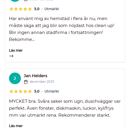
•
5.0
Utmärkt
Har använt mig av hemstäd i flera år nu, men
måste säga att jag blir som nöjdast hos clean up!
Blir ingen annan städfirma i fortsättningen!
Rekomme...
Läs mer
Jan Helders
J
december 2023
•
5.0
Utmärkt
MYCKET bra. Svåra saker som ugn, duschväggar var
perfekt. Även fönster, diskmaskin, luckor, kyl/frys
mm var utmärkt rena. Rekommenderar starkt.
Läs mer