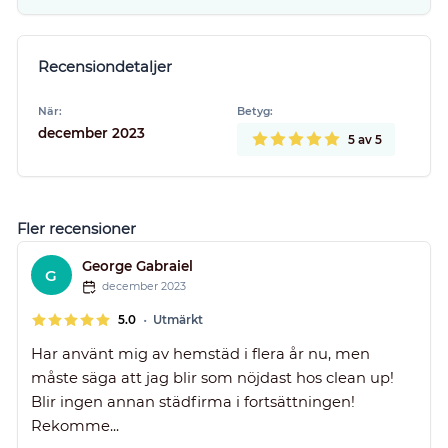
Recensiondetaljer
När:
Betyg:
december 2023
5
av 5
Fler recensioner
George Gabraiel
G
december 2023
•
5.0
Utmärkt
Har använt mig av hemstäd i flera år nu, men
måste säga att jag blir som nöjdast hos clean up!
Blir ingen annan städfirma i fortsättningen!
Rekomme...