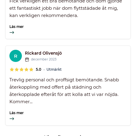
Fick verkligen ett bra bemötande och dom gjorde
ett fantastiskt jobb när dom flyttstädade åt mig,
kan verkligen rekommendera.
Läs mer
Rickard Olivensjö
R
december 2023
•
5.0
Utmärkt
Trevlig personal och proffsigt bemötande. Snabb
återkoppling med offert på städning och
återkopplade efteråt för att kolla att vi var nöjda.
Kommer...
Läs mer